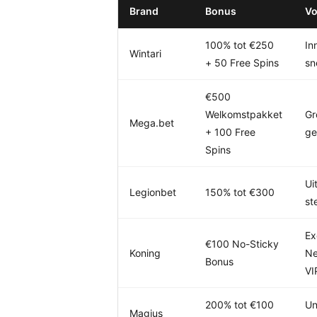
Brand
Bonus
Vo
100% tot €250
In
Wintari
+ 50 Free Spins
sn
€500
Welkomstpakket
Gr
Mega.bet
+ 100 Free
ge
Spins
Ui
Legionbet
150% tot €300
st
Ex
€100 No-Sticky
Koning
Ne
Bonus
VI
200% tot €100
Un
Magius