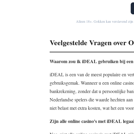
Alleen 18+. Gokken kan verslavend zij
Veelgestelde Vragen over 
Waarom zou ik iDEAL gebruiken bij een 
iDEAL is een van de meest populaire en ver
gebruiksgemak. Wanneer u een online casino 
bankrekening, zonder dat u persoonlijke ban
Nederlandse spelers die waarde hechten aan 
niet belast met extra kosten, wat het een voo
Zijn alle online casino's met iDEAL legaa