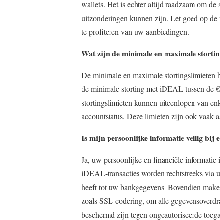
wallets. Het is echter altijd raadzaam om de
uitzonderingen kunnen zijn. Let goed op de 
te profiteren van uw aanbiedingen.
Wat zijn de minimale en maximale storti
De minimale en maximale stortingslimieten b
de minimale storting met iDEAL tussen de €
stortingslimieten kunnen uiteenlopen van en
accountstatus. Deze limieten zijn ook vaak 
Is mijn persoonlijke informatie veilig bi
Ja, uw persoonlijke en financiële informatie
iDEAL-transacties worden rechtstreeks via u
heeft tot uw bankgegevens. Bovendien maken 
zoals SSL-codering, om alle gegevensoverdra
beschermd zijn tegen ongeautoriseerde toeg