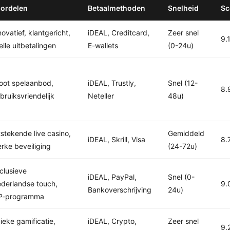
ordelen
Betaalmethoden
Snelheid
Sc
novatief, klantgericht,
iDEAL, Creditcard,
Zeer snel
9.
elle uitbetalingen
E-wallets
(0-24u)
oot spelaanbod,
iDEAL, Trustly,
Snel (12-
8.
bruiksvriendelijk
Neteller
48u)
tstekende live casino,
Gemiddeld
iDEAL, Skrill, Visa
8.
erke beveiliging
(24-72u)
clusieve
iDEAL, PayPal,
Snel (0-
derlandse touch,
9.
Bankoverschrijving
24u)
P-programma
ieke gamificatie,
iDEAL, Crypto,
Zeer snel
9.