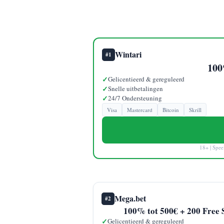
Wintari
#1
100
✓
Gelicentieerd & gereguleerd
✓
Snelle uitbetalingen
✓
24/7 Ondersteuning
Visa
Mastercard
Bitcoin
Skrill
18+ | Spe
Mega.bet
#2
100% tot 500€ + 200 Free 
✓
Gelicentieerd & gereguleerd