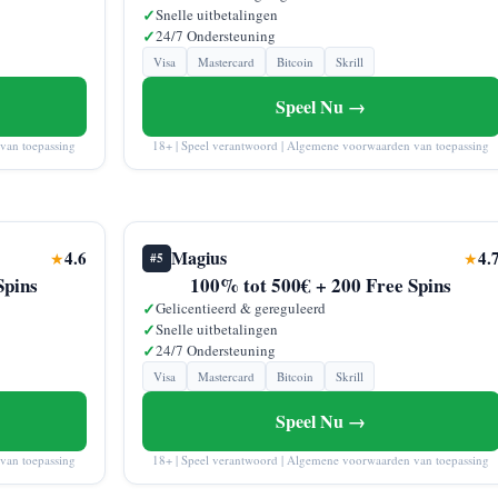
✓
Snelle uitbetalingen
✓
24/7 Ondersteuning
Visa
Mastercard
Bitcoin
Skrill
Speel Nu →
van toepassing
18+ | Speel verantwoord | Algemene voorwaarden van toepassing
Magius
4.6
4.
★
★
#5
Spins
100% tot 500€ + 200 Free Spins
✓
Gelicentieerd & gereguleerd
✓
Snelle uitbetalingen
✓
24/7 Ondersteuning
Visa
Mastercard
Bitcoin
Skrill
Speel Nu →
van toepassing
18+ | Speel verantwoord | Algemene voorwaarden van toepassing