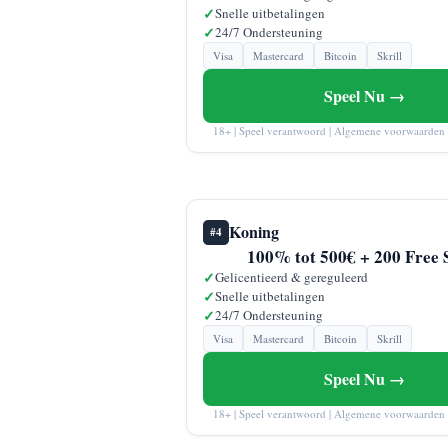
✓
Snelle uitbetalingen
✓
24/7 Ondersteuning
Visa
Mastercard
Bitcoin
Skrill
Speel Nu →
18+ | Speel verantwoord | Algemene voorwaarden 
Koning
#4
100% tot 500€ + 200 Free 
✓
Gelicentieerd & gereguleerd
✓
Snelle uitbetalingen
✓
24/7 Ondersteuning
Visa
Mastercard
Bitcoin
Skrill
Speel Nu →
18+ | Speel verantwoord | Algemene voorwaarden 