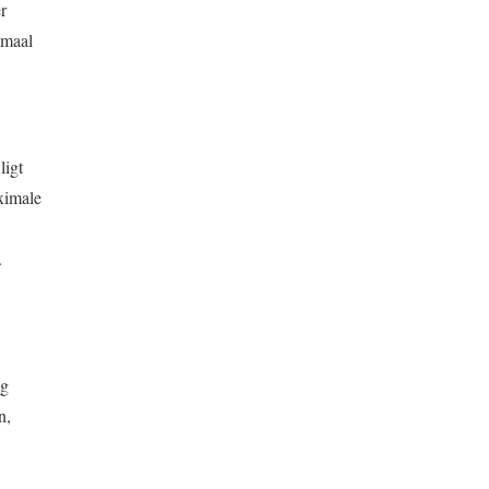
r
imaal
ligt
ximale
.
ng
n,