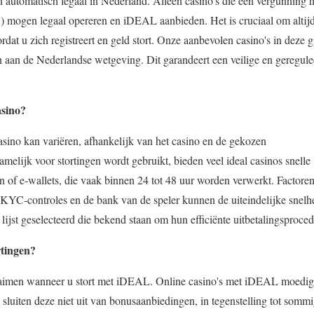
n automatisch legaal in Nederland. Alleen casino's die een vergunning
) mogen legaal opereren en iDEAL aanbieden. Het is cruciaal om altij
dat u zich registreert en geld stort. Onze aanbevolen casino's in deze g
en aan de Nederlandse wetgeving. Dit garandeert een veilige en geregul
asino?
casino kan variëren, afhankelijk van het casino en de gekozen
ijk voor stortingen wordt gebruikt, bieden veel ideal casinos snelle
en of e-wallets, die vaak binnen 24 tot 48 uur worden verwerkt. Factoren
e KYC-controles en de bank van de speler kunnen de uiteindelijke snelh
lijst geselecteerd die bekend staan om hun efficiënte uitbetalingsproced
tingen?
claimen wanneer u stort met iDEAL. Online casino's met iDEAL moedig
luiten deze niet uit van bonusaanbiedingen, in tegenstelling tot sommi