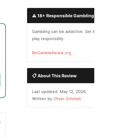
⚠️ 18+ Responsible Gambling
Gambling can be addictive. Set limits and
3
play responsibly.
BeGambleAware.org
📋 About This Review
Last updated: May 12, 2026.
Written by
Oliver Schmidt
.
5