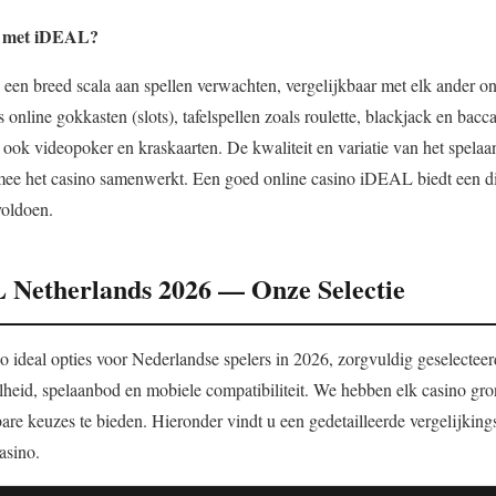
no met iDEAL?
en breed scala aan spellen verwachten, vergelijkbaar met elk ander on
online gokkasten (slots), tafelspellen zoals roulette, blackjack en bacca
s ook videopoker en kraskaarten. De kwaliteit en variatie van het spela
mee het casino samenwerkt. Een goed online casino iDEAL biedt een d
voldoen.
 Netherlands 2026 — Onze Selectie
no ideal opties voor Nederlandse spelers in 2026, zorgvuldig geselectee
nelheid, spelaanbod en mobiele compatibiliteit. We hebben elk casino gr
re keuzes te bieden. Hieronder vindt u een gedetailleerde vergelijking
asino.