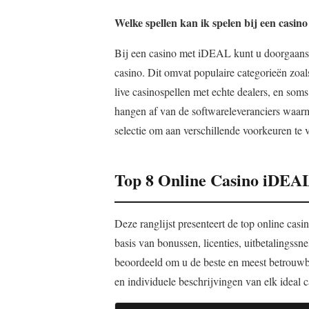
Welke spellen kan ik spelen bij een casi
Bij een casino met iDEAL kunt u doorgaans e
casino. Dit omvat populaire categorieën zoals 
live casinospellen met echte dealers, en som
hangen af van de softwareleveranciers waar
selectie om aan verschillende voorkeuren te 
Top 8 Online Casino iDEAL
Deze ranglijst presenteert de top online casi
basis van bonussen, licenties, uitbetalingss
beoordeeld om u de beste en meest betrouwba
en individuele beschrijvingen van elk ideal c